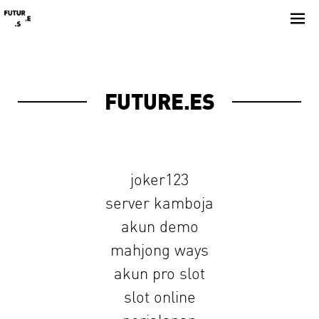
Skip
to
content
FUTURE.ES
joker123
server kamboja
akun demo
mahjong ways
akun pro slot
slot online