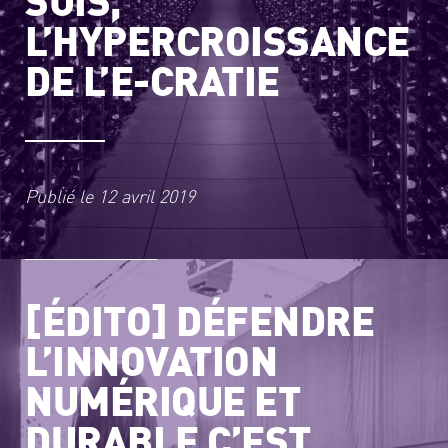
L’HYPERCROISSANCE
DE L’E-CRATIE
Publié le
12 avril 2019
EN CE MOMENT
[ÉDITO] DÉFENDRE
L’INNOVATION
NUMÉRIQUE ET
DURABLE C’EST